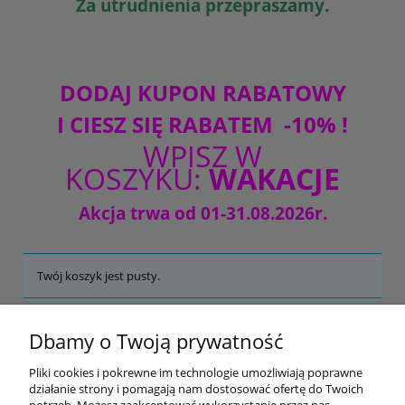
Za utrudnienia przepraszamy.
DODAJ KUPON RABATOWY
I CIESZ SIĘ RABATEM
-10% !
WPISZ W
KOSZYKU:
WAKACJE
Akcja trwa od 01-31.08.2026r.
Twój koszyk jest pusty.
+48 33 815 66 15
Dbamy o Twoją prywatność
8:00 - 16:00 pon. – pt.
Pliki cookies i pokrewne im technologie umożliwiają poprawne
sklep@obuwiemedyczne.pl
działanie strony i pomagają nam dostosować ofertę do Twoich