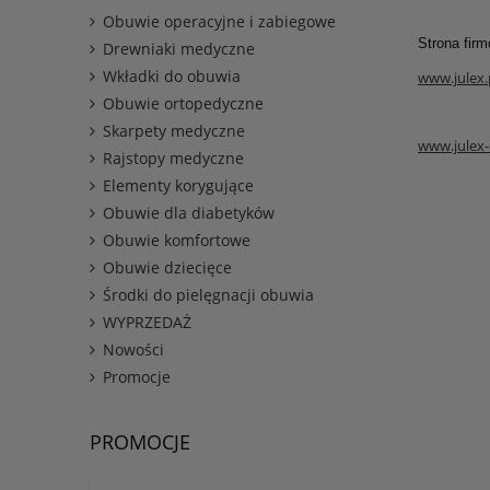
Obuwie operacyjne i zabiegowe
Strona fir
Drewniaki medyczne
Wkładki do obuwia
www.julex.
Obuwie ortopedyczne
Skarpety medyczne
www.julex-
Rajstopy medyczne
Elementy korygujące
Obuwie dla diabetyków
Obuwie komfortowe
Obuwie dziecięce
Środki do pielęgnacji obuwia
WYPRZEDAŻ
Nowości
Promocje
PROMOCJE