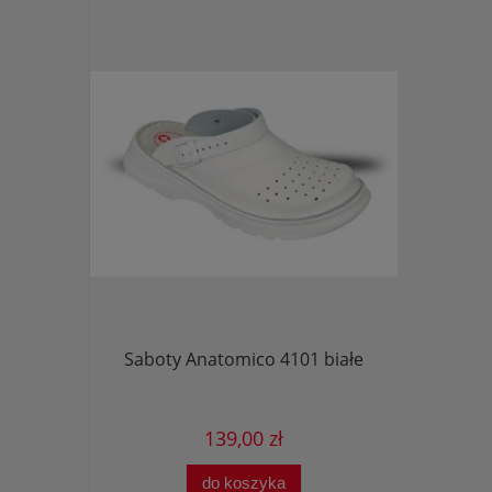
ESD- Białe
Saboty Anatomico 4101 białe
Klapki 
139,00 zł
do koszyka