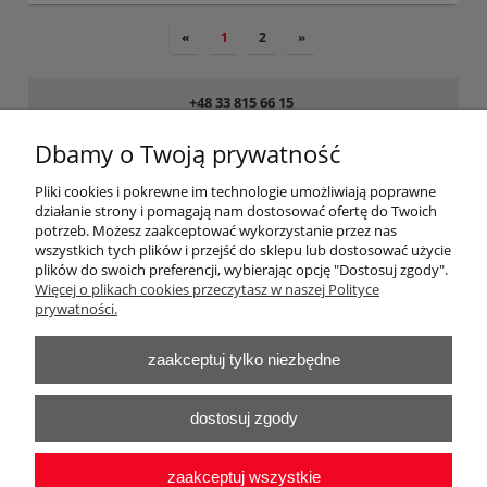
«
1
2
»
+48 33 815 66 15
8:00 - 16:00 pon. – pt.
Dbamy o Twoją prywatność
sklep@obuwiemedyczne.pl
Pliki cookies i pokrewne im technologie umożliwiają poprawne
działanie strony i pomagają nam dostosować ofertę do Twoich
Pomoc
potrzeb. Możesz zaakceptować wykorzystanie przez nas
wszystkich tych plików i przejść do sklepu lub dostosować użycie
plików do swoich preferencji, wybierając opcję "Dostosuj zgody".
Dostawa
Więcej o plikach cookies przeczytasz w naszej Polityce
prywatności.
Dokumenty zakupu
zaakceptuj tylko niezbędne
Moje konto
dostosuj zgody
O firmie
zaakceptuj wszystkie