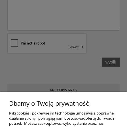
wyślij
+48 33 815 66 15
8:00 - 16:00 pon. – pt.
Dbamy o Twoją prywatność
sklep@obuwiemedyczne.pl
Pliki cookies i pokrewne im technologie umożliwiają poprawne
działanie strony i pomagają nam dostosować ofertę do Twoich
Pomoc
potrzeb. Możesz zaakceptować wykorzystanie przez nas