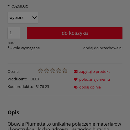
*
ROZMIAR:
do koszyka
para
*
- Pole wymagane
dodaj do przechowalni
Ocena:
zapytaj o produkt
Producent:
JULEX
poleć znajomemu
Kod produktu:
3176-23
dodaj opinię
Opis
Obuwie Piumetta to unikalne połączenie materiałów
i konstrukcji - lekkie, zdrowe i wygodne buty do