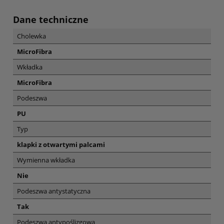
Dane techniczne
Cholewka
MicroFibra
Wkładka
MicroFibra
Podeszwa
PU
Typ
klapki z otwartymi palcami
Wymienna wkładka
Nie
Podeszwa antystatyczna
Tak
Podeszwa antypoślizgowa