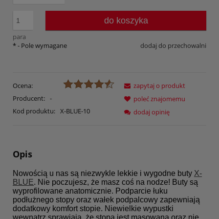
do koszyka
para
*
- Pole wymagane
dodaj do przechowalni
Ocena:
zapytaj o produkt
Producent:
-
poleć znajomemu
Kod produktu:
X-BLUE-10
dodaj opinię
Opis
Nowością u nas są niezwykle lekkie i wygodne buty
X-
BLUE
. Nie poczujesz, że masz coś na nodze! Buty są
wyprofilowane anatomicznie. Podparcie łuku
podłużnego stopy oraz wałek podpalcowy zapewniają
dodatkowy komfort stopie. Niewielkie wypustki
wewnątrz sprawiają, że stopa jest masowana oraz nie