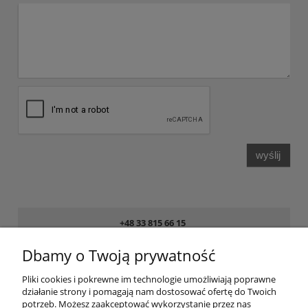
wyślij
+48 33 815 66 15
8:00 - 16:00 pon. – pt.
Dbamy o Twoją prywatność
sklep@obuwiemedyczne.pl
Pliki cookies i pokrewne im technologie umożliwiają poprawne
działanie strony i pomagają nam dostosować ofertę do Twoich
Pomoc
potrzeb. Możesz zaakceptować wykorzystanie przez nas