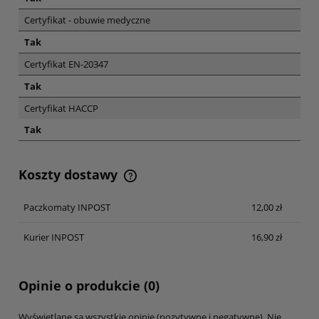
Certyfikat - obuwie medyczne
Tak
Certyfikat EN-20347
Tak
Certyfikat HACCP
Tak
Koszty dostawy
Cena nie zawiera ewentualnych kosztów płatności
Paczkomaty INPOST
12,00 zł
Kurier INPOST
16,90 zł
Opinie o produkcie (0)
Wyświetlane są wszystkie opinie (pozytywne i negatywne). Nie