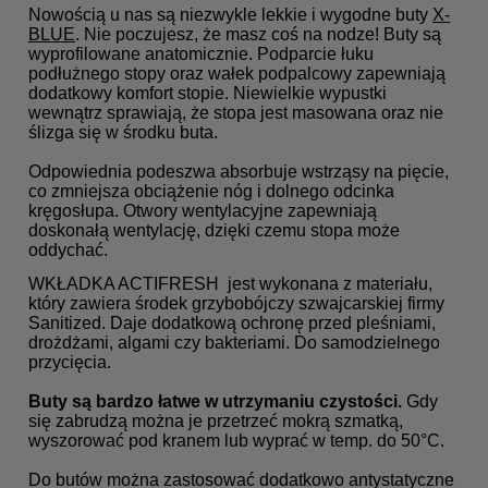
Nowością u nas są niezwykle lekkie i wygodne buty
X-
BLUE
. Nie poczujesz, że masz coś na nodze! Buty są
wyprofilowane anatomicznie. Podparcie łuku
podłużnego stopy oraz wałek podpalcowy zapewniają
dodatkowy komfort stopie. Niewielkie wypustki
wewnątrz sprawiają, że stopa jest masowana oraz nie
ślizga się w środku buta.
Odpowiednia podeszwa absorbuje wstrząsy na pięcie,
co zmniejsza obciążenie nóg i dolnego odcinka
kręgosłupa. Otwory wentylacyjne zapewniają
doskonałą wentylację, dzięki czemu stopa może
oddychać.
WKŁADKA ACTIFRESH jest wykonana z materiału,
który zawiera środek grzybobójczy szwajcarskiej firmy
Sanitized. Daje dodatkową ochronę przed pleśniami,
drożdżami, algami czy bakteriami. Do samodzielnego
przycięcia.
Buty są bardzo łatwe w utrzymaniu czystości.
Gdy
się zabrudzą można je przetrzeć mokrą szmatką,
wyszorować pod kranem lub wyprać w temp. do 50°C.
Do butów można zastosować dodatkowo antystatyczne