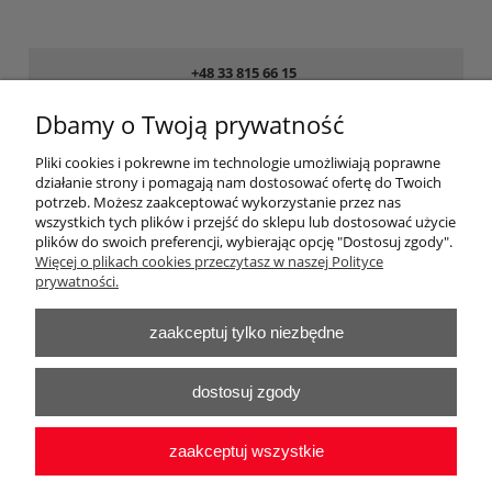
+48 33 815 66 15
8:00 - 16:00 pon. – pt.
Dbamy o Twoją prywatność
sklep@obuwiemedyczne.pl
Pliki cookies i pokrewne im technologie umożliwiają poprawne
działanie strony i pomagają nam dostosować ofertę do Twoich
Pomoc
potrzeb. Możesz zaakceptować wykorzystanie przez nas
wszystkich tych plików i przejść do sklepu lub dostosować użycie
plików do swoich preferencji, wybierając opcję "Dostosuj zgody".
Dostawa
Więcej o plikach cookies przeczytasz w naszej Polityce
prywatności.
Dokumenty zakupu
zaakceptuj tylko niezbędne
Moje konto
dostosuj zgody
O firmie
zaakceptuj wszystkie
Kontakt